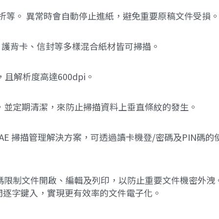
、對折等。 異常時會自動停止進紙，避免重要原稿文件受損
卡、護背卡、信封等多樣混合紙材皆可掃描。
且解析度高達600dpi。
塵，並定期清潔，來防止掃描資料上垂直條紋的發生。
PS-AE 掃描管理解決方案，可透過讀卡機登/密碼及PIN
密碼限制文件開啟、編輯及列印，以防止重要文件機密外洩
須花費時間逐字鍵入，實現更有效率的文件電子化。