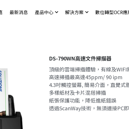
嘉
最新消息
產品中心
解決方案
數位轉型OCR應
DS-790WN高速文件掃描器
頂級的雲端掃描體驗，有線及WIFI
高速掃描最高達45ppm/ 90 ipm
4.3吋觸控螢幕, 簡易介面，直覺式
多樣紙材及卡片混搭掃描
紙張保護功能，降低進紙錯誤
透過ScanWay技術，無須連接PC