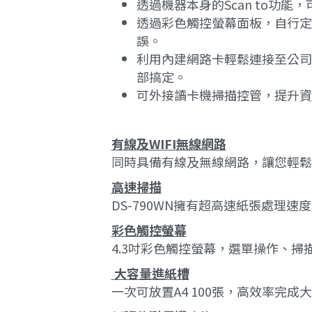
透過機器本身的Scan to功
透過彩色觸控螢幕面板，自行定
誤。
利用內建網路卡輕鬆連接至公司
部搞定。
可外接讀卡機掃描控管，提升資
有線及WIFI無線網路
同時具備有線及無線網路，讓您輕鬆
高速掃描
DS-790WN擁有超高速紙張處理速度，
彩色觸控螢幕
4.3吋彩色觸控螢幕，選單操作、
 大容量進紙槽
一次可放置A4 100張，高效率完成