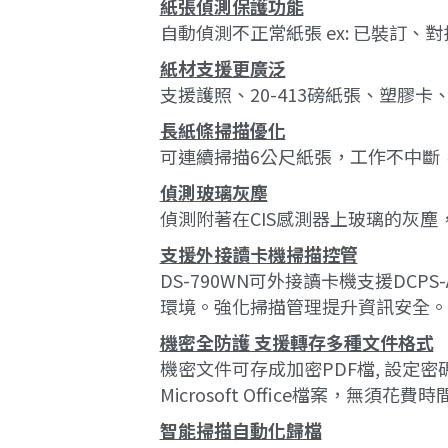
紙張偵測保護功能
自動偵測不正常紙張 ex: 已裝訂
紙材支援更廣泛
支援護照、20-413磅紙張、塑膠
長紙條掃描優化
可連續掃描6公尺紙張，工作不中斷，
偵測玻璃灰塵
偵測附著在CIS感測器上玻璃的灰
支援外接讀卡機掃描控管
DS-790WN可外接讀卡機支援DC
環境。強化掃描管理提升資訊安全。
機密全防護 支援轉存多種文件格式
機密文件可存成加密PDF檔, 設定
Microsoft Office檔案，無
智能掃描自動化歸檔